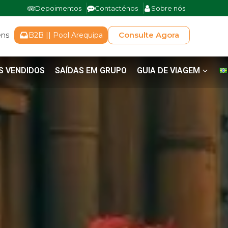
Depoimentos
Contacténos
Sobre nós
Consulte Agora
ens
B2B || Pool Arequipa
S VENDIDOS
SAÍDAS EM GRUPO
GUIA DE VIAGEM