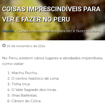
COISAS IMPRESCINDÍVEIS PARA
VER E FAZER NO PERU
Home
»
Coisas imprescindíveis para ver e fazer no Peru
20 de novembro de 2024
No Peru, existem vários lugares e atividades imperdíveis,
como visitar:
Machu Picchu.
O centro histórico de Lima.
Trilha Inca.
O Vale Sagrado dos Incas.
Ilhas Ballestas.
Cânion do Colca.