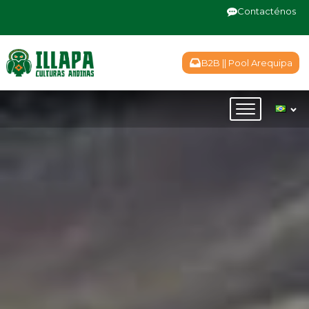
Contacténos
B2B || Pool Arequipa