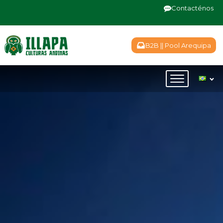
Contacténos
B2B || Pool Arequipa