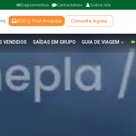
Depoimentos
Contacténos
Sobre nós
Consulte Agora
ens
B2B || Pool Arequipa
S VENDIDOS
SAÍDAS EM GRUPO
GUIA DE VIAGEM