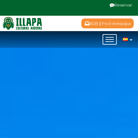
Reservar
B2B || Pool Arequipa