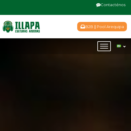
Contacténos
B2B || Pool Arequipa