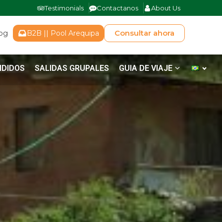
Testimonials
Contactanos
About Us
Consultar ahora
log
B2B || Pool Arequipa
NDIDOS
SALIDAS GRUPALES
GUIA DE VIAJE