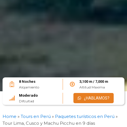
8 Noches
3,100 m / 7,000 m
Alojamiento
Altitud Maxima
Moderado
¿HABLAMOS?
Difcultad
Home
»
Tours en Perú
»
Paquetes turísticos en Perú
»
Tour Lima, Cusco y Machu Picchu en 9 días