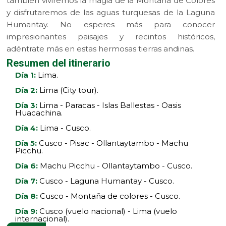
también viviremos la magia de la Montaña de Colores
y disfrutaremos de las aguas turquesas de la Laguna
Humantay. No esperes más para conocer
impresionantes paisajes y recintos históricos,
adéntrate más en estas hermosas tierras andinas.
Resumen del itinerario
Día 1:
Lima.
Día 2:
Lima (City tour).
Día 3:
Lima - Paracas - Islas Ballestas - Oasis
Huacachina.
Día 4:
Lima - Cusco.
Día 5:
Cusco - Pisac - Ollantaytambo - Machu
Picchu.
Día 6:
Machu Picchu - Ollantaytambo - Cusco.
Día 7:
Cusco - Laguna Humantay - Cusco.
Día 8:
Cusco - Montaña de colores - Cusco.
Día 9:
Cusco (vuelo nacional) - Lima (vuelo
internacional).