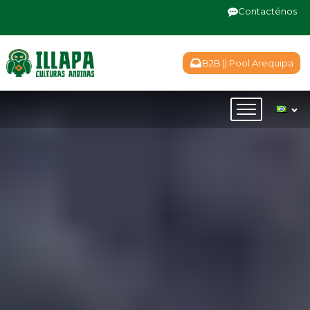
Contacténos
B2B || Pool Arequipa