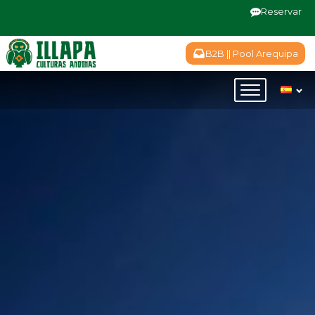
Reservar
B2B || Pool Arequipa