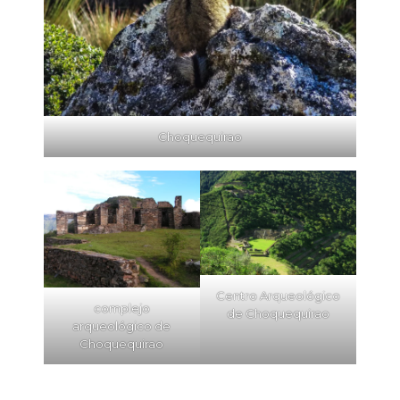
Choquequirao
Centro Arqueológico
complejo
de Choquequirao
arqueológico de
Choquequirao