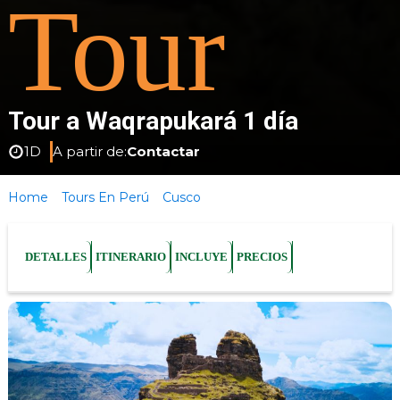
Tour
Tour a Waqrapukará 1 día
1D
A partir de:
Contactar
Home
»
Tours En Perú
»
Cusco
»
Tour Waqrapukara 1 Dia
DETALLES
ITINERARIO
INCLUYE
PRECIOS