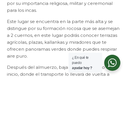
por su importancia religiosa, militar y ceremonial
para los incas.
Este lugar se encuentra en la parte más alta y se
distingue por su formación rocosa que se asemejan
a 2 cuernos, en este lugar podrás conocer terrazas
agrícolas, plazas, kallankas y miradores que te
ofrecen panoramas verdes donde puedes respirar
aire puro.
¿ En qué te
puedo
Después del almuerzo, bajará hasta el punto de
ayudar hoy ?
inicio, donde el transporte lo llevará de vuelta a
Cusco, llegando aproximadamente en la tarde.
Nota importante: Antes de viajar asegúrate de estar
en buena condición física; así mismo, puedes
aclimatarte con 1 o 2 días de anticipación.
Cusco (3399 m ) Pomacanchi (3693 m) Waqrapukara
(4110 m)