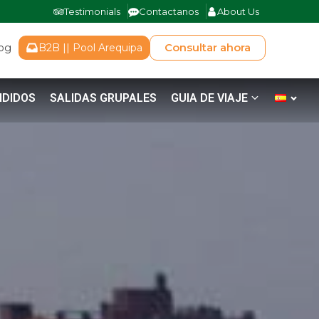
Testimonials
Contactanos
About Us
Consultar ahora
log
B2B || Pool Arequipa
NDIDOS
SALIDAS GRUPALES
GUIA DE VIAJE