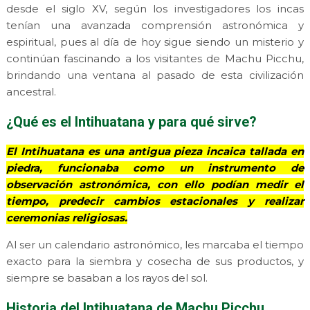
desde el siglo XV, según los investigadores los incas
tenían una avanzada comprensión astronómica y
espiritual, pues al día de hoy sigue siendo un misterio y
continúan fascinando a los visitantes de Machu Picchu,
brindando una ventana al pasado de esta civilización
ancestral.
¿Qué es el Intihuatana y para qué sirve?
El Intihuatana es una antigua pieza incaica tallada en
piedra, funcionaba como un instrumento de
observación astronómica, con ello podían medir el
tiempo, predecir cambios estacionales y realizar
ceremonias religiosas.
Al ser un calendario astronómico, les marcaba el tiempo
exacto para la siembra y cosecha de sus productos, y
siempre se basaban a los rayos del sol.
Historia del Intihuatana de Machu Picchu