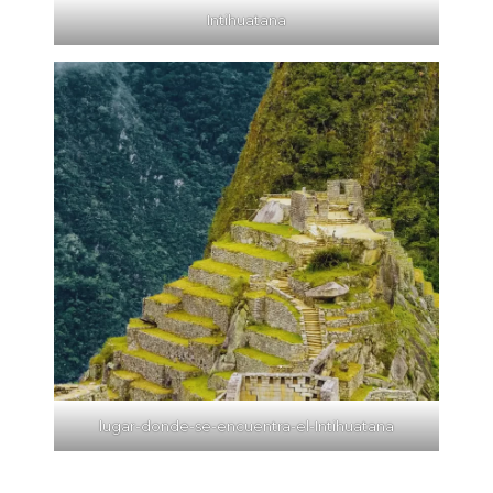
Intihuatana
lugar-donde-se-encuentra-el-Intihuatana