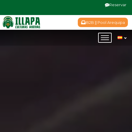
Reservar
B2B || Pool Arequipa