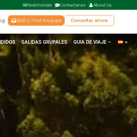
Testimonials
Contactanos
About Us
Consultar ahora
log
B2B || Pool Arequipa
NDIDOS
SALIDAS GRUPALES
GUIA DE VIAJE