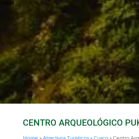
CENTRO ARQUEOLÓGICO PU
Home
»
Atractivos Turísticos
»
Cusco
»
Centro Arq