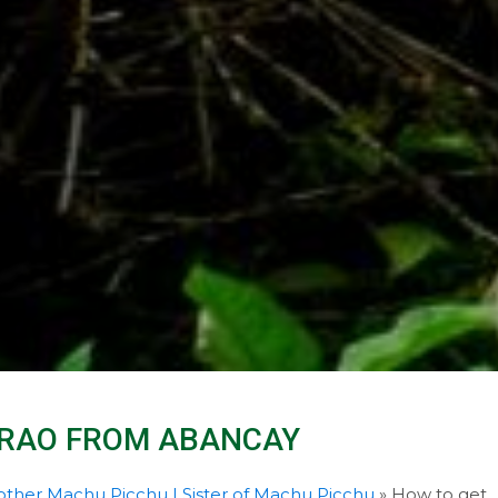
IRAO FROM ABANCAY
ther Machu Picchu | Sister of Machu Picchu
»
How to get