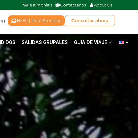
Testimonials
Contactanos
About Us
Consultar ahora
log
B2B || Pool Arequipa
NDIDOS
SALIDAS GRUPALES
GUIA DE VIAJE