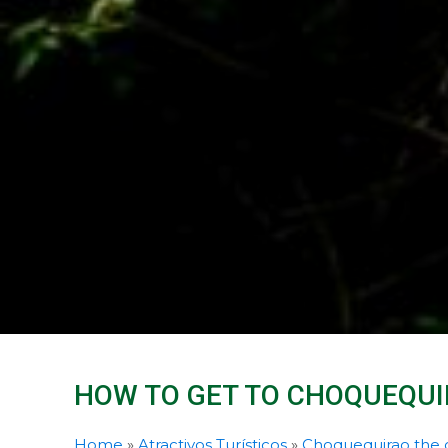
HOW TO GET TO CHOQUEQU
Home
»
Atractivos Turísticos
»
Choquequirao the o