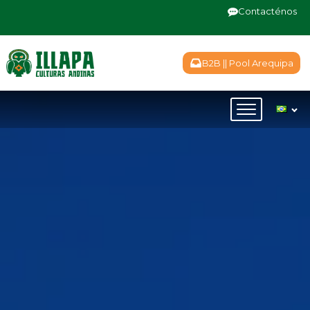
Contacténos
B2B || Pool Arequipa